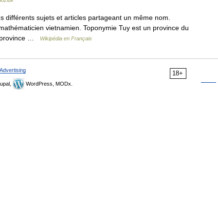
Sözlük
 différents sujets et articles partageant un même nom.
mathématicien vietnamien. Toponymie Tuy est un province du
la province …
Wikipédia en Français
Advertising
18+
upal,
WordPress, MODx.