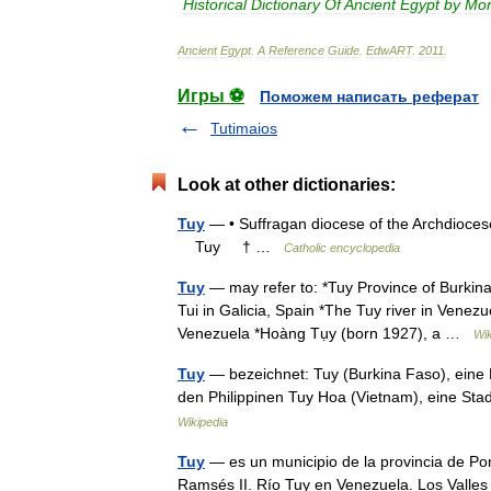
Historical
Dictionary
Of
Ancient
Egypt
by
Mor
Ancient
Egypt
.
A
Reference
Guide
.
EdwART
.
2011
.
Игры ⚽
Поможем написать реферат
Tutimaios
Look at other dictionaries:
Tuy
— • Suffragan diocese of the Archdiocese
Tuy † …
Catholic encyclopedia
Tuy
— may refer to: *Tuy Province of Burkina
Tui in Galicia, Spain *The Tuy river in Venez
Venezuela *Hoàng Tụy (born 1927), a …
Wik
Tuy
— bezeichnet: Tuy (Burkina Faso), eine P
den Philippinen Tuy Hoa (Vietnam), eine Sta
Wikipedia
Tuy
— es un municipio de la provincia de Po
Ramsés II. Río Tuy en Venezuela. Los Valle