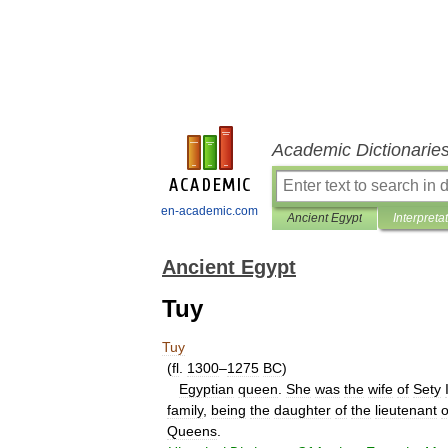
Academic Dictionarie
en-academic.com
Ancient Egypt
Interpreta
Ancient Egypt
Tuy
Tuy
(
fl
.
1300
–
1275
BC
)
Egyptian
queen
.
She
was
the
wife
of
Sety
family
,
being
the
daughter
of
the
lieutenant
o
Queens
.