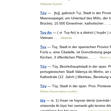
Wikipedia Español
Túy
— [tuj], galicisch Tụi, Stadt in der Pr
Meeresspiegel, am Unterlauf des Miño, der h
Brücke), 15 500 Einwohner; katholischer…
Tuy An
— ( vi. Tuy An) is a district ( huyện 
Vietnam …
Wikipedia
Tuy
— Tuy, Stadt in der spanischen Provinz P
Forts u. eine Citadelle, ist Grenzfestung geg
Kirchen, 3 öffentlichen Plätzen,… …
Pierer's 
Túy
— Túy, Bezirkshauptstadt in der span. 
portugiesischen Stadt Valença do Minho, an de
Kathedrale (12. Jahrh.),Weinbau, Bereitun
Túy
— Túy, Stadt in der span. Prov. Pontev
Kleines Konversations-Lexikon
tüy
— is. 1) İnsan ve hayvan derisi üzerinde 
ortasında iki tüyü her zamanki gibi tersine dö
uzantıların her biri veya… …