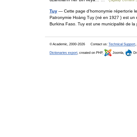
Çağatay Osmanlı 
Tuy
— Cette page d’homonymie répertorie les
Patronymie Hoàng Tụy (né en 1927 ) est un 
Burkina Faso. Tuy est une municipalité de 
© Academic, 2000-2026
Contact us:
Technical Support
,
Dictionaries export
, created on PHP,
Joomla,
Dr