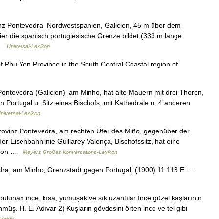
ovinz Pontevedra, Nordwestspanien, Galicien, 45 m über dem
ier die spanisch portugiesische Grenze bildet (333 m lange
 …
Universal-Lexikon
) of Phu Yen Province in the South Central Coastal region of
ontevedra (Galicien), am Minho, hat alte Mauern mit drei Thoren,
en Portugal u. Sitz eines Bischofs, mit Kathedrale u. 4 anderen
Universal-Lexikon
Provinz Pontevedra, am rechten Ufer des Miño, gegenüber der
r Eisenbahnlinie Guillarey Valença, Bischofssitz, hat eine
g von …
Meyers Großes Konversations-Lexikon
edra, am Minho, Grenzstadt gegen Portugal, (1900) 11.113 E …
bulunan ince, kısa, yumuşak ve sık uzantılar İnce güzel kaşlarının
nmüş. H. E. Adıvar 2) Kuşların gövdesini örten ince ve tel gibi