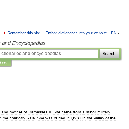
Remember this site
Embed dictionaries into your website
EN
s and Encyclopedias
Search!
tions
I
and
mother
of
Ramesses
II
.
She
came
from
a
minor
military
f
the
chariotry
Raia
.
She
was
buried
in
QV80
in
the
Valley
of
the