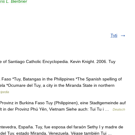
ris
L
.
Bierbrier
Tyti
 of Santiago Catholic Encyclopedia. Kevin Knight. 2006. Tuy
 Faso *Tuy, Batangas in the Philippines *The Spanish spelling of
uela *Ocumare del Tuy, a city in the Miranda State in northern
ipedia
rovinz in Burkina Faso Tuy (Philippinen), eine Stadtgemeinde auf
dt in der Provinz Phú Yên, Vietnam Siehe auch: Tui Tu i …
Deutsch
ntevedra, España. Tuy, fue esposa del faraón Sethy I y madre de
s del Tuy, estado Miranda, Venezuela. Véase también Tui …